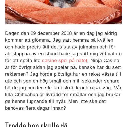
Dagen den 29 december 2018 är en dag jag aldrig
kommer att glömma. Jag satt hemma på kvällen
och hade precis ätit det sista av julmaten och för
att slappna av en stund hade jag satt mig vid datorn
för att spela lite
casino spel på nätet
. Ninja Casino
är för övrigt sidan jag spelar på, kanske har du sett
reklamen? Jag hörde plötsligt hur en raket väste till
ute och sen en hög smäll och millisekunder senare
hörde jag hunden skrika i skräck och rusa iväg. Vår
lilla Chihuahua är livrädd för smällar och jag brukar
ge henne lugnande till nyår. Men inte ska det
behövas flera dagar innan?
Trodde hon skulle dö