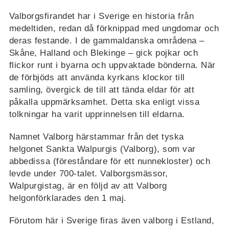
Valborgsfirandet har i Sverige en historia från
medeltiden, redan då förknippad med ungdomar och
deras festande. I de gammaldanska områdena –
Skåne, Halland och Blekinge – gick pojkar och
flickor runt i byarna och uppvaktade bönderna. När
de förbjöds att använda kyrkans klockor till
samling, övergick de till att tända eldar för att
påkalla uppmärksamhet. Detta ska enligt vissa
tolkningar ha varit upprinnelsen till eldarna.
Namnet Valborg härstammar från det tyska
helgonet Sankta Walpurgis (Valborg), som var
abbedissa (föreståndare för ett nunnekloster) och
levde under 700-talet. Valborgsmässor,
Walpurgistag, är en följd av att Valborg
helgonförklarades den 1 maj.
Förutom här i Sverige firas även valborg i Estland,