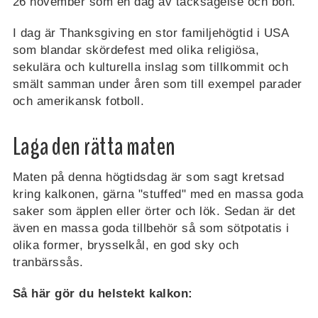
26 november som en dag av tacksägelse och bön.
I dag är Thanksgiving en stor familjehögtid i USA
som blandar skördefest med olika religiösa,
sekulära och kulturella inslag som tillkommit och
smält samman under åren som till exempel parader
och amerikansk fotboll.
Laga den rätta maten
Maten på denna högtidsdag är som sagt kretsad
kring kalkonen, gärna "stuffed" med en massa goda
saker som äpplen eller örter och lök. Sedan är det
även en massa goda tillbehör så som sötpotatis i
olika former, brysselkål, en god sky och
tranbärssås.
Så här gör du helstekt kalkon: